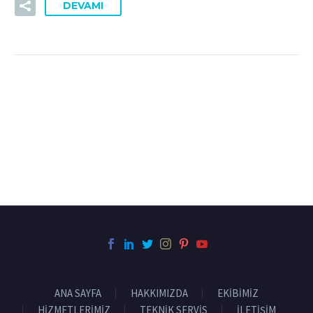
DEVAMI
ANA SAYFA
HAKKIMIZDA
EKİBİMİZ
HİZMETLERİMİZ
TEKNİK SERVİS
İLETİŞİM